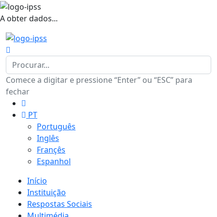
A obter dados...
Comece a digitar e pressione “Enter” ou “ESC” para
fechar
PT
Português
Inglês
Françês
Espanhol
Início
Instituição
Respostas Sociais
Multimédia