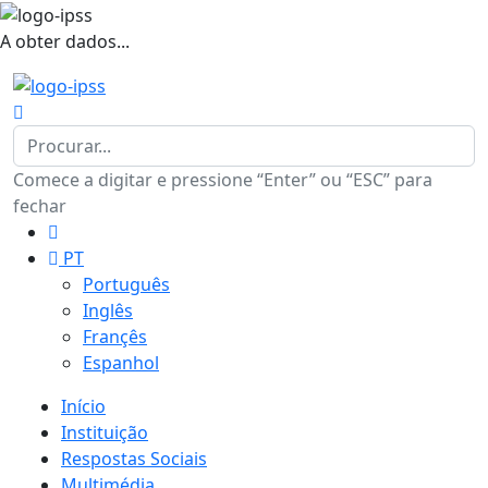
A obter dados...
Comece a digitar e pressione “Enter” ou “ESC” para
fechar
PT
Português
Inglês
Françês
Espanhol
Início
Instituição
Respostas Sociais
Multimédia