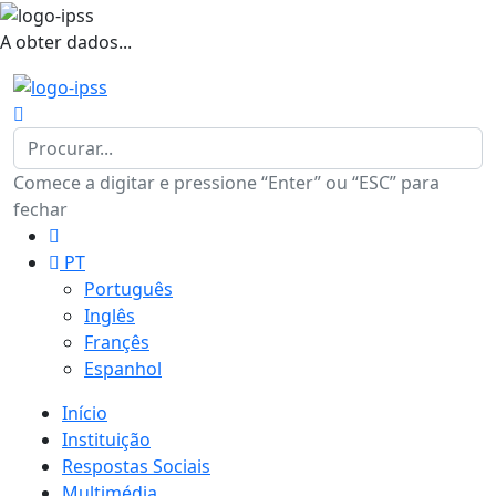
A obter dados...
Comece a digitar e pressione “Enter” ou “ESC” para
fechar
PT
Português
Inglês
Françês
Espanhol
Início
Instituição
Respostas Sociais
Multimédia