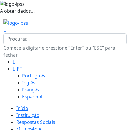
A obter dados...
Comece a digitar e pressione “Enter” ou “ESC” para
fechar
PT
Português
Inglês
Françês
Espanhol
Início
Instituição
Respostas Sociais
Multimédia