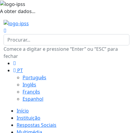
A obter dados...
Comece a digitar e pressione “Enter” ou “ESC” para
fechar
PT
Português
Inglês
Françês
Espanhol
Início
Instituição
Respostas Sociais
Multimédia