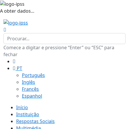
A obter dados...
Comece a digitar e pressione “Enter” ou “ESC” para
fechar
PT
Português
Inglês
Françês
Espanhol
Início
Instituição
Respostas Sociais
Multimédia