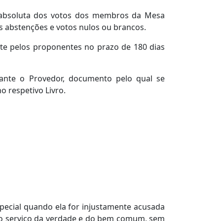
a absoluta dos votos dos membros da Mesa
as abstenções e votos nulos ou brancos.
nte pelos proponentes no prazo de 180 dias
rante o Provedor, documento pelo qual se
 respetivo Livro.
special quando ela for injustamente acusada
e ao serviço da verdade e do bem comum, sem