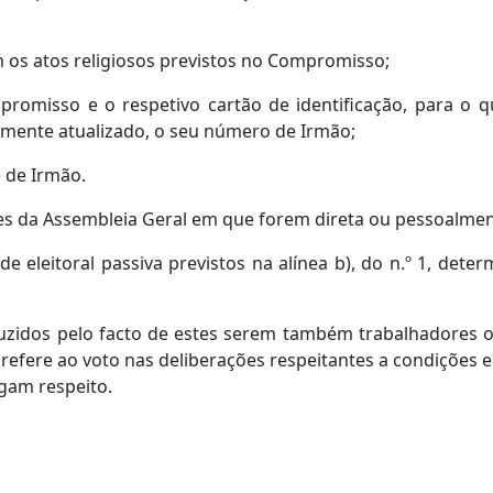
m os atos religiosos previstos no Compromisso;
romisso e o respetivo cartão de identificação, para o q
amente atualizado, o seu número de Irmão;
e de Irmão.
s da Assembleia Geral em que forem direta ou pessoalmen
e eleitoral passiva previstos na alínea b), do n.º 1, det
zidos pelo facto de estes serem também trabalhadores ou
refere ao voto nas deliberações respeitantes a condições e r
igam respeito.