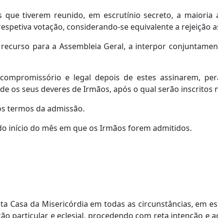
s que tiverem reunido, em escrutínio secreto, a maiori
espetiva votação, considerando-se equivalente a rejeição 
recurso para a Assembleia Geral, a interpor conjuntame
compromissório e legal depois de estes assinarem, pe
os seus deveres de Irmãos, após o qual serão inscritos no
s termos da admissão.
do início do mês em que os Irmãos forem admitidos.
nta Casa da Misericórdia em todas as circunstâncias, em e
ição particular e eclesial, procedendo com reta intenção 