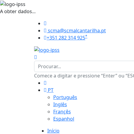
A obter dados...
scma@scmalcantarilha.pt
*
+351 282 314 925
Comece a digitar e pressione “Enter” ou “ES
PT
Português
Inglês
Françês
Espanhol
Início