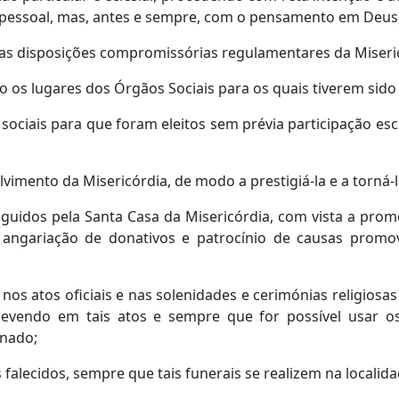
 pessoal, mas, antes e sempre, com o pensamento em Deus, 
r as disposições compromissórias regulamentares da Miseri
 os lugares dos Órgãos Sociais para os quais tiverem sido 
s sociais para que foram eleitos sem prévia participação e
imento da Misericórdia, de modo a prestigiá-la e a torná-la 
sseguidos pela Santa Casa da Misericórdia, com vista a pro
gariação de donativos e patrocínio de causas promovi
 nos atos oficiais e nas solenidades e cerimónias religios
evendo em tais atos e sempre que for possível usar os t
inado;
 falecidos, sempre que tais funerais se realizem na localid