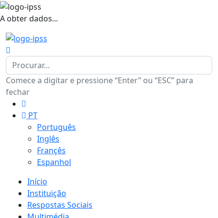
A obter dados...
Comece a digitar e pressione “Enter” ou “ESC” para
fechar
PT
Português
Inglês
Françês
Espanhol
Início
Instituição
Respostas Sociais
Multimédia