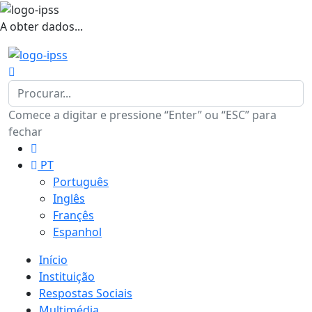
A obter dados...
Comece a digitar e pressione “Enter” ou “ESC” para
fechar
PT
Português
Inglês
Françês
Espanhol
Início
Instituição
Respostas Sociais
Multimédia