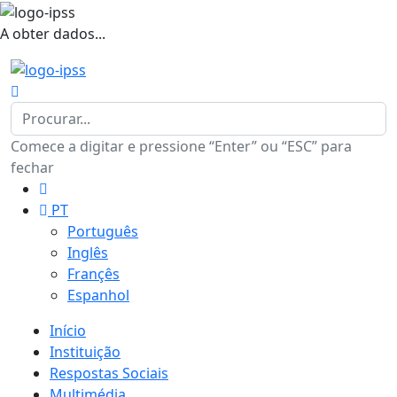
A obter dados...
Comece a digitar e pressione “Enter” ou “ESC” para
fechar
PT
Português
Inglês
Françês
Espanhol
Início
Instituição
Respostas Sociais
Multimédia