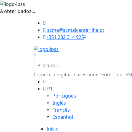
A obter dados...
scma@scmalcantarilha.pt
*
+351 282 314 925
Comece a digitar e pressione “Enter” ou “ES
PT
Português
Inglês
Françês
Espanhol
Início